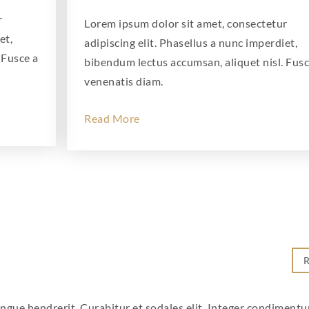
r
Lorem ipsum dolor sit amet, consectetur
et,
adipiscing elit. Phasellus a nunc imperdiet,
 Fusce a
bibendum lectus accumsan, aliquet nisl. Fusc
venenatis diam.
Read More
R
ongue hendrerit. Curabitur et sodales elit. Integer condiment