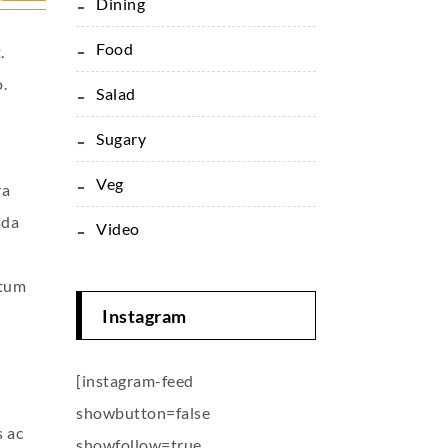
Dining
Food
.
.
Salad
Sugary
Veg
ra
ada
Video
ctum
Instagram
[instagram-feed
showbutton=false
s ac
showfollow=true