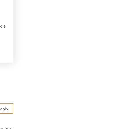
e a
eply
um non