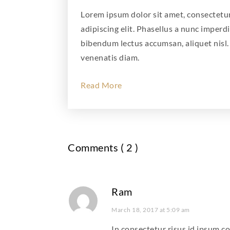
Lorem ipsum dolor sit amet, consectetu
adipiscing elit. Phasellus a nunc imperdi
bibendum lectus accumsan, aliquet nisl.
venenatis diam.
Read More
Comments ( 2 )
Ram
March 18, 2017 at 5:09 am
In consectetur risus id ipsum c