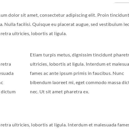
sum dolor sit amet, consectetur adipiscing elit. Proin tincidunt
. Nulla facilisi. Quisque eu placerat augue, sed vestibulum leo
tra ultricies, lobortis at ligula.
Etiam turpis metus, dignissim tincidunt pharet
aretra
ultricies, lobortis at ligula. Interdum et malesu
lesuada
fames ac ante ipsum primis in faucibus. Nunc
nc
bibendum laoreet mi, eget commodo massa di
 dictum
nec. Ut sit amet pharetra ex.
etra ultricies, lobortis at ligula. Interdum et malesuada fame