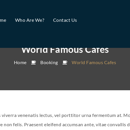
me
Who Are We?
Contact Us
World Famous Cafes
Home
Booking
World Famous Cafes
 viverra venenatis lectus, vel porttitor urna fermentum at. M
e non felis. Praesent eleifend accumsan ante, vitae convallis 