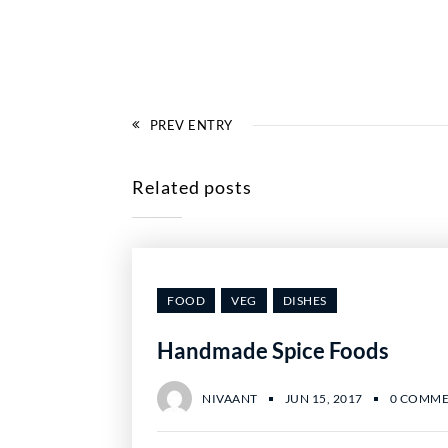
PREV ENTRY
Related posts
FOOD
VEG
DISHES
Handmade Spice Foods
NIVAANT
JUN 15, 2017
0 COMME