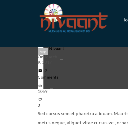
Ho
By
Booking
Nivaant
Veg
On
March
9, 2017
2
Comments
1059
0
Sed cursus sem et pharetra aliquam. Mauris
metus neque, aliquet vitae cursus vel, ornar