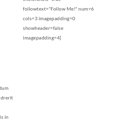
followtext="Follow Me!" num=6
cols=3 imagepadding=0
showheader=false
imagepadding=4]
rdum
ndrerit
s in